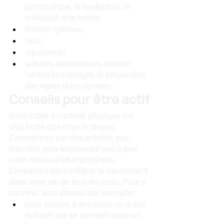
gymnastique, le basketball, le 
volleyball et le tennis;
marche rythmée;
vélo;
aquaforme;
activités quotidiennes comme 
l’entretien ménager, la préparation 
des repas et les courses.
Conseils pour être actif
Vous initier à l’activité physique est 
plus facile que vous le croyez. 
Commencez par des activités peu 
intenses, puis augmentez peu à peu 
votre niveau d’effort physique. 
L’important est d’intégrer le mouvement 
dans votre vie de tous les jours. Pour y 
parvenir, vous pouvez par exemple :
vous inscrire à des cours ou à des 
activités qui se donnent selon un 