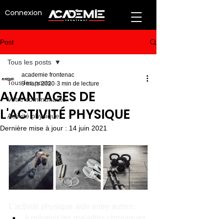
Connexion
Post
Tous les posts
academie frontenac
Tous les posts
9 mars 2020
3 min de lecture
AVANTAGES DE
Votre communauté
L'ACTIVITÉ PHYSIQUE
Activité physique
Dernière mise à jour :
14 juin 2021
L’activité physique aide entre autres :
à prévenir les maladies chroniques 