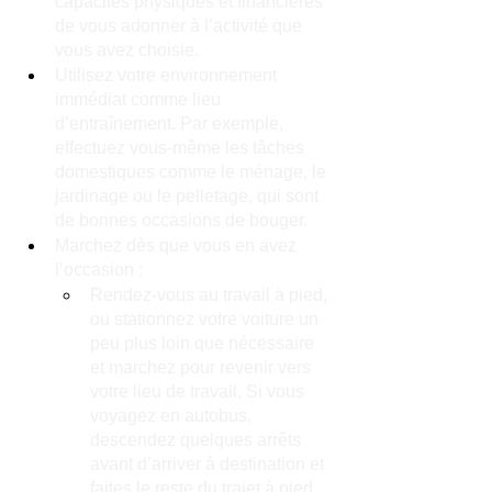
capacités physiques et financières 
de vous adonner à l’activité que 
vous avez choisie.
Utilisez votre environnement 
immédiat comme lieu 
d’entraînement. Par exemple, 
effectuez vous-même les tâches 
domestiques comme le ménage, le 
jardinage ou le pelletage, qui sont 
de bonnes occasions de bouger.
Marchez dès que vous en avez 
l’occasion :
Rendez-vous au travail à pied, 
ou stationnez votre voiture un 
peu plus loin que nécessaire 
et marchez pour revenir vers 
votre lieu de travail. Si vous 
voyagez en autobus, 
descendez quelques arrêts 
avant d’arriver à destination et 
faites le reste du trajet à pied.