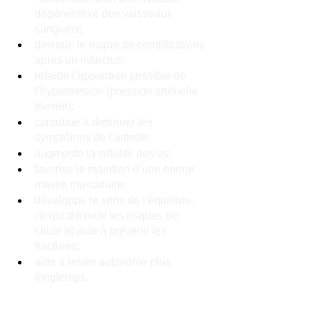
dégénérative des vaisseaux 
sanguins;
diminue le risque de complications 
après un infarctus;
retarde l’apparition possible de 
l’hypertension (pression artérielle 
élevée);
contribue à diminuer les 
symptômes de l’arthrite;
augmente la solidité des os;
favorise le maintien d’une bonne 
masse musculaire;
développe le sens de l’équilibre, 
ce qui diminue les risques de 
chute et aide à prévenir les 
fractures;
aide à rester autonome plus 
longtemps.