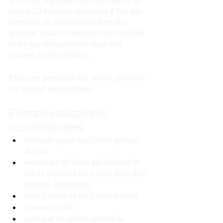
d’activité physique devraient durer au 
moins 10 minutes. Au moins 2 fois par 
semaine, ils devraient inclure des 
activités visant à renforcer les muscles 
et les os, en particulier ceux des 
cuisses et des jambes.
Plus une personne est active, plus elle 
en ressent les bienfaits.
Exemples d’activités 
recommandées
pompes (
push-ups
) avec genoux 
au sol;
exercices de force qui utilisent le 
poids du corps ou à faire avec des 
bandes élastiques;
saut à la corde ou à cloche-pied;
course à pied;
pratique de sports comme la 