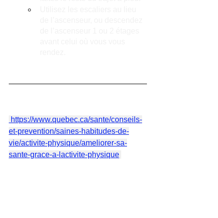
Utilisez les escaliers au lieu 
de l’ascenseur, ou descendez 
de l’ascenseur 1 ou 2 étages 
avant celui où vous vous 
rendez.
 https://www.quebec.ca/sante/conseils-
et-prevention/saines-habitudes-de-
vie/activite-physique/ameliorer-sa-
sante-grace-a-lactivite-physique