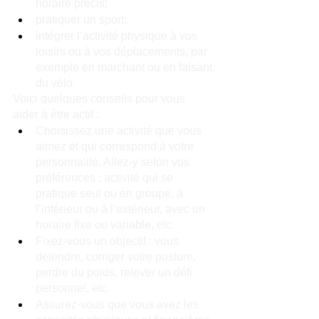
horaire précis;
pratiquer un sport;
intégrer l’activité physique à vos 
loisirs ou à vos déplacements, par 
exemple en marchant ou en faisant 
du vélo.
Voici quelques conseils pour vous 
aider à être actif :
Choisissez une activité que vous 
aimez et qui correspond à votre 
personnalité. Allez-y selon vos 
préférences : activité qui se 
pratique seul ou en groupe, à 
l’intérieur ou à l’extérieur, avec un 
horaire fixe ou variable, etc.
Fixez-vous un objectif : vous 
détendre, corriger votre posture, 
perdre du poids, relever un défi 
personnel, etc.
Assurez-vous que vous avez les 