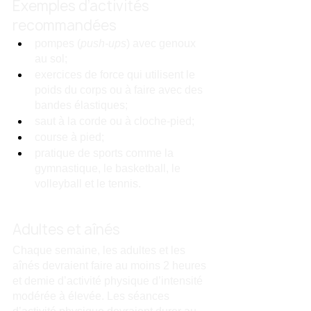
Exemples d’activités 
recommandées
pompes (
push-ups
) avec genoux 
au sol;
exercices de force qui utilisent le 
poids du corps ou à faire avec des 
bandes élastiques;
saut à la corde ou à cloche-pied;
course à pied;
pratique de sports comme la 
gymnastique, le basketball, le 
volleyball et le tennis.
Adultes et aînés
Chaque semaine, les adultes et les 
aînés devraient faire au moins 2 heures 
et demie d’activité physique d’intensité 
modérée à élevée. Les séances 