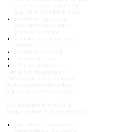
comme le cancer, le diabète de 
type 2 et les maladies du cœur;
à améliorer l’attention, la 
concentration et les autres 
fonctions du cerveau;
à maintenir une bonne santé 
mentale;
à améliorer le sommeil;
à diminuer le stress;
à diminuer le tabagisme.
Faire de l’activité physique 
régulièrement est ainsi un moyen 
efficace de prévenir de nombreux 
risques pour la santé, à tout âge.
Chez les adultes et les aînés, la 
pratique régulière d’activités physiques 
:
ralentit le développement de 
l’athérosclérose, une maladie 