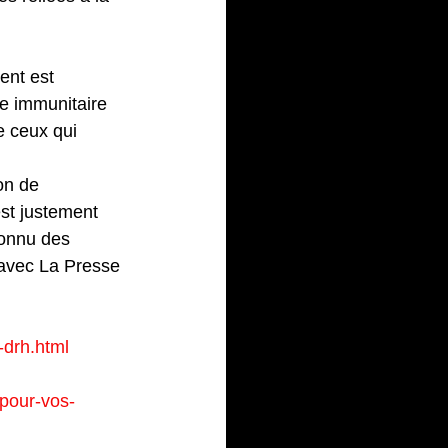
ent est 
me immunitaire 
e ceux qui 
on de 
est justement 
connu des 
 avec La Presse 
-drh.html
pour-vos-