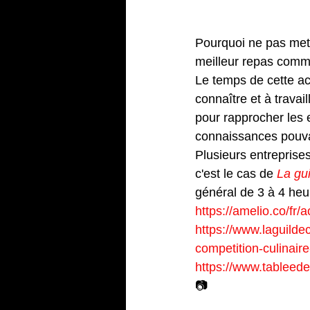
2 – Organis
Pourquoi ne pas mett
meilleur repas comme
Le temps de cette ac
connaître et à travai
pour rapprocher les 
connaissances pouvan
Plusieurs entreprise
c'est le cas de 
La gui
général de 3 à 4 heu
https://amelio.co/fr/a
https://www.laguildec
competition-culinair
https://www.tableedes
📷