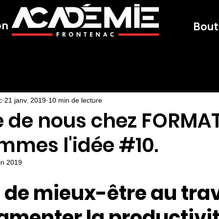
on
Bout
auté
Activité physique
c
21 janv. 2019
10 min de lecture
e de nous chez FORMA
mmes l'idée #10.
uin 2019
 de mieux-être au trav
gmenter la productivit