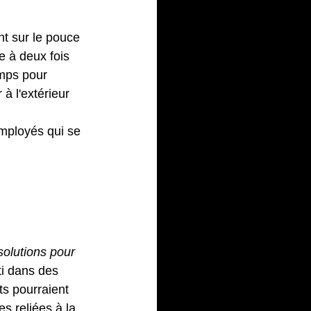
nt sur le pouce 
e à deux fois 
emps pour 
à l'extérieur 
mployés qui se 
ne
 solutions pour 
ti dans des 
ts pourraient 
s reliées à la 