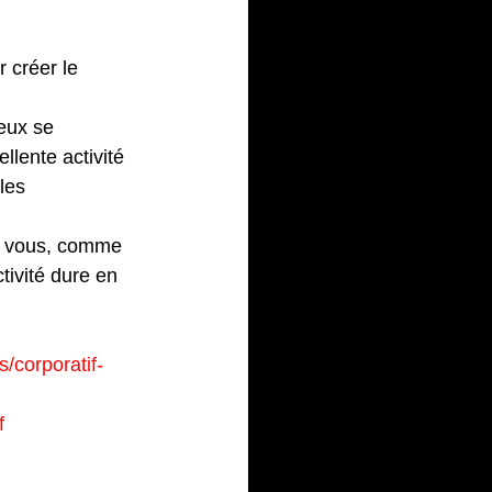
équipe
 créer le 
eux se 
llente activité 
les 
ur vous, comme 
tivité dure en 
s/corporatif-
f