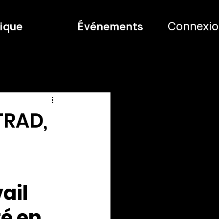
Connexio
ique
Événements
TRAD,
ail 
é en 