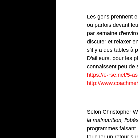
4 – Prendre
Les gens prennent en
ou parfois devant leu
par semaine d'environ
discuter et relaxer 
s'il y a des tables à
D'ailleurs, pour les p
connaissent peu de s
https://e-rse.net/5-
http://www.coachmeha
5 – Faire la
Selon Christopher Wa
la malnutrition, l'ob
programmes faisant la
toucher un retour su