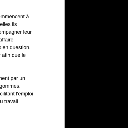
e fumer
 commencent à 
lles ils 
compagner leur 
ffaire 
s en question.
 afin que le 
ent par un 
, gommes, 
ilitant l'emploi 
 travail 