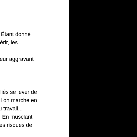
nement 
. Étant donné 
rir, les 
teur aggravant 
liés se lever de 
ù l'on marche en 
u travail...
. En musclant 
es risques de 