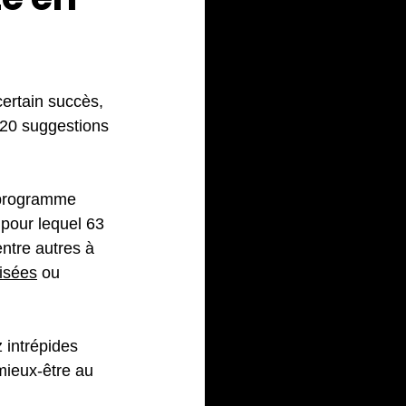
certain succès, 
 20 suggestions 
« programme 
t pour lequel 63 
entre autres à 
nisées
 ou 
 intrépides 
 mieux-être au 