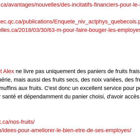
.ca/avantages/nouvelles/des-incitatifs-financiers-pour-le
bec.qc.ca/publications/Enquete_niv_actphys_quebecois.
elles.ca/2018/03/30/63-m-pour-faire-bouger-les-employe
 des fruits frais au bureau à cha
t Alex
 ne livre pas uniquement des paniers de fruits frai
érie, mais aussi des fruits secs, des noix variées, des fru
muffins aux fruits. C'est donc un excellent service pour 
anté et dépendamment du panier choisi, d'avoir accès à
.ca/nos-fruits/
com/idees-pour-ameliorer-le-bien-etre-de-ses-employes/