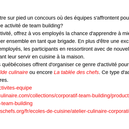
er une compétition culinaire en 
re sur pied un concours où des équipes s'affrontent pour
 activité de team building?
tivité, offrez à vos employés la chance d'apprendre à mi
ller ensemble en tant que brigade. En plus d'être une exce
employés, les participants en ressortiront avec de nouvel
t leur servir en cuisine à la maison.
s québécoises offrent d'organiser ce genre d'activité po
lde culinaire
 ou encore 
La tablée des chefs
. Ce type d'ac
res.
ctivites-equipe
ulinaire.com/collections/corporatif-team-building/product
e-team-building
chefs.org/fr/ecoles-de-cuisine/atelier-culinaire-corporati