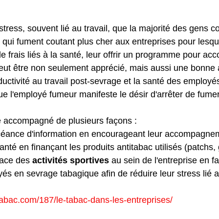
er un programme pour arrêter d
 stress, souvent lié au travail, que la majorité des gens
qui fument coutant plus cher aux entreprises pour lesque
de frais liés à la santé, leur offrir un programme pour ac
ut être non seulement apprécié, mais aussi une bonne a
uctivité au travail post-sevrage et la santé des employé
e l'employé fumeur manifeste le désir d'arrêter de fumer
e accompagné de plusieurs façons :
céance d'information en encourageant leur accompagnem
anté en finançant les produits antitabac utilisés (patchs
lace des 
activités sportives
 au sein de l'entreprise en fac
s en sevrage tabagique afin de réduire leur stress lié au
abac.com/187/le-tabac-dans-les-entreprises/