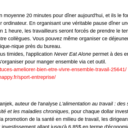
 une vraie pause dîner
 moyenne 20 minutes pour dîner aujourd'hui, et ils le fo
r ordinateur. En organisant une véritable pause dîner un
 1 heure, les travailleurs seront forcés de prendre le t
entre collègues. Vous pouvez même organiser ce déjeuner 
 pique-nique près du bureau.
lus timides, l'application 
Never Eat Alone
 permet à des e
'organiser pour manger ensemble via cet outil.
astuces-ameliorer-bien-etre-vivre-ensemble-travail-25641/
ppy.fr/sport-entreprise/
 promotion d'une alimentation sai
njek, auteur de l'analyse 
L'alimentation au travail : des
ésité et les maladies chroniques
, pour chaque dollar inves
 promotion de la santé en milieu de travail, les dirigean
r investissement allant jusqu'à 6,85$ en terme d'économie