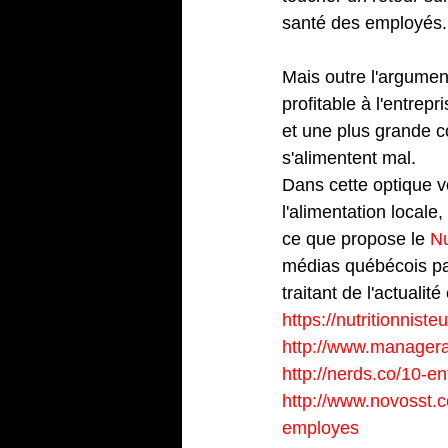
santé des employés.
Mais outre l'argumen
profitable à l'entrep
et une plus grande c
s'alimentent mal.
Dans cette optique v
l'alimentation locale
ce que propose le 
Nu
médias québécois par
traitant de l'actualit
https://nutritionnist
http://www.managerat
http://nerds.co/10-en
http://www.novosst.
employes