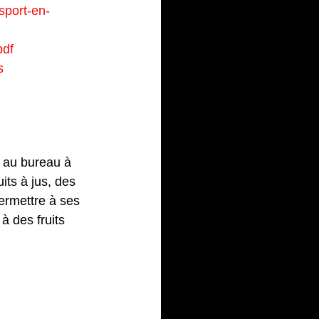
-sport-en-
pdf
s
que 
s au bureau à 
its à jus, des 
permettre à ses 
 des fruits 