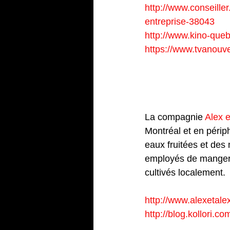
http://www.conseiller
entreprise-38043
http://www.kino-que
https://www.tvanouv
1 – Recevoir
semaine
La compagnie 
Alex e
Montréal et en périph
eaux fruitées et des 
employés de manger s
cultivés localement.
http://www.alexetalex
http://blog.kollori.