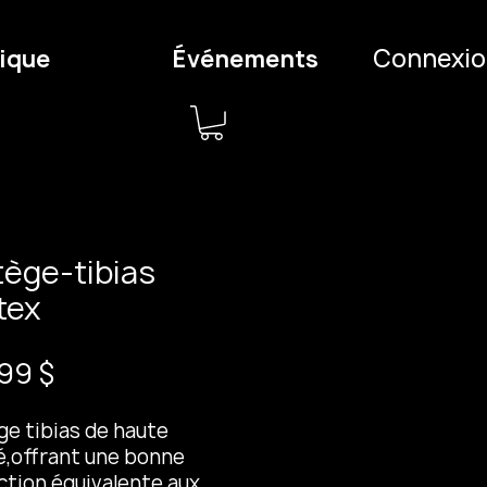
Connexio
ique
Événements
tège-tibias
tex
Prix
99 $
ge tibias de haute
é,offrant une bonne
ction équivalente aux