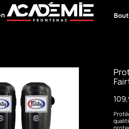
on
Bout
Pro
Fair
109,
Protè
qualit
prote