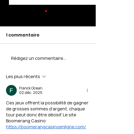
1 commentaire
Rédigez un commentaire...
Comment entretenir
LE SOMMEIL Bienfaits
vos gants de boxe ?
et Conseils
Les plus récents
Franck Ocean
02 déc. 2025
Ces jeux offrent la possibilité de gagner 
de grosses sommes d'argent, chaque 
tour peut donc être décisif. Le site 
Boomerang Casino 
https://boomerangcasinoenligne.com/
propose plus de 300 machines à sous 