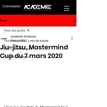
Connexion
Post
Tous les posts
academie frontenac
Tous les posts
9 mars 2020
1 min de lecture
Jiu-jitsu, Mastermind
Votre communauté
Cup du 7 mars 2020
Activité physique