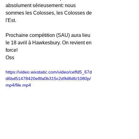
absolument sérieusement: nous 
sommes les Colosses, les Colosses de 
l'Est.
Prochaine compétition (SAU) aura lieu 
le 18 avril à Hawkesbury. On revient en 
force!
Oss
https://video.wixstatic.com/video/ceffd5_67d
d6bd51478420e8fa0b315c2d9d8d6/1080p/
mp4/file.mp4