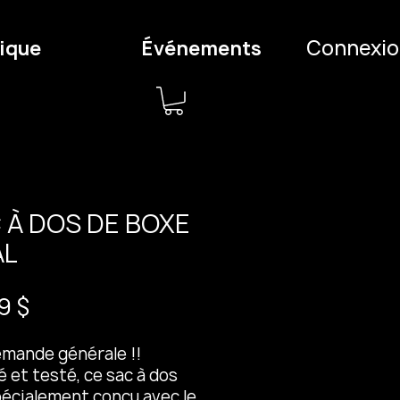
Connexio
ique
Événements
 À DOS DE BOXE
AL
Prix
9 $
emande générale !!
 et testé, ce sac à dos
pécialement conçu avec le