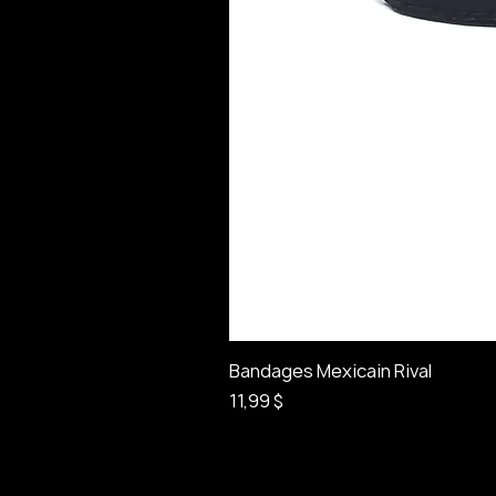
Bandages Mexicain Rival
Prix
11,99 $