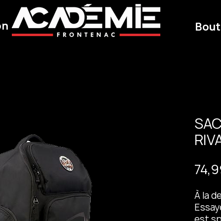
on
Bout
SAC
RIV
74,9
À la d
Essayé
est s