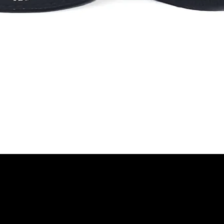
boxe, 
parfa
voyag
restr
des c
c'est
idéal.
Tissu 
renfo
maille
des br
rembo
de con
pour p
Aperçu rapide
impre
compa
porta
doublu
poign