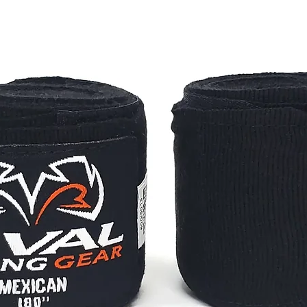
compa
supplé
nous 
avec 
sangle
besoin
sangle
qui v
trans
d'équ
ceux 
égale
imper
pour 
pour u
Cepen
est al
sac à 
fabri