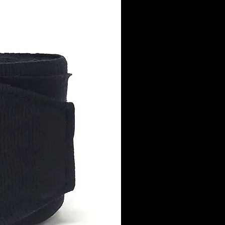
rtiments
mentaires à l'intérieur,
avons chargé ce sac à dos
plus de poches et de
s que vous n'en aurez
. Ajoutez à cela les
s extérieures en nylon
ous permettent de
porter encore plus
ipement ou d'accrocher
à sécher. Nous avons
ment intégré un tissu
méable et indéchirable
les poches extérieures
ne durabilité accrue.
dant, notre R&D créatif
lé encore plus loin et ce
dos n'est pas seulement
qué pour l'équipement de